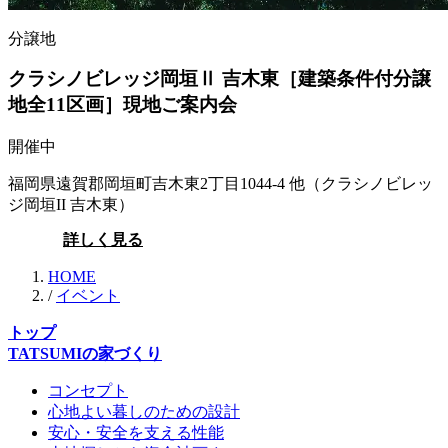
分譲地
クラシノビレッジ岡垣Ⅱ 吉木東［建築条件付分譲
地全11区画］現地ご案内会
開催中
福岡県遠賀郡岡垣町吉木東2丁目1044-4 他（クラシノビレッ
ジ岡垣II 吉木東）
詳しく見る
HOME
/
イベント
トップ
TATSUMIの家づくり
コンセプト
心地よい暮しのための設計
安心・安全を支える性能