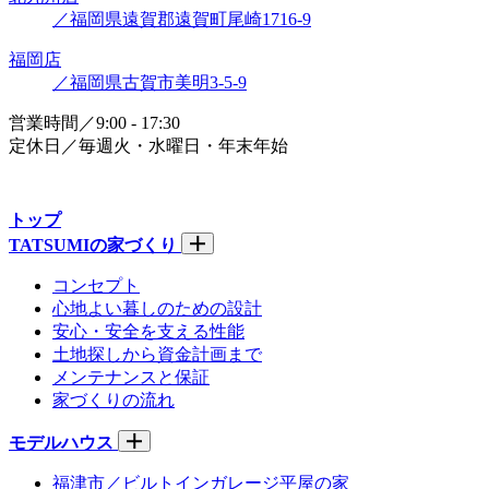
／福岡県遠賀郡遠賀町尾崎1716-9
福岡店
／福岡県古賀市美明3-5-9
営業時間／9:00 - 17:30
定休日／毎週火・水曜日・年末年始
トップ
TATSUMIの家づくり
コンセプト
心地よい暮しのための設計
安心・安全を支える性能
土地探しから資金計画まで
メンテナンスと保証
家づくりの流れ
モデルハウス
福津市／ビルトインガレージ平屋の家