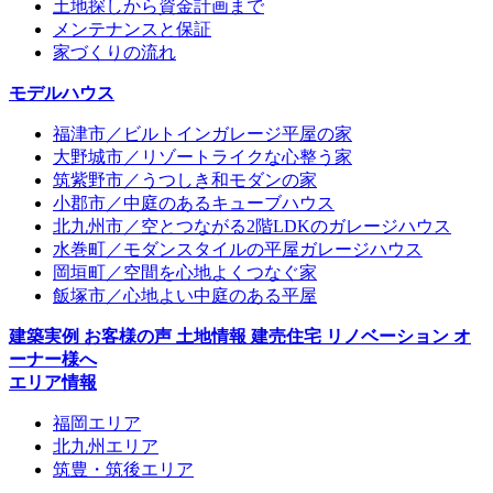
土地探しから資金計画まで
メンテナンスと保証
家づくりの流れ
モデルハウス
福津市／ビルトインガレージ平屋の家
大野城市／リゾートライクな心整う家
筑紫野市／うつしき和モダンの家
小郡市／中庭のあるキューブハウス
北九州市／空とつながる2階LDKのガレージハウス
水巻町／モダンスタイルの平屋ガレージハウス
岡垣町／空間を心地よくつなぐ家
飯塚市／心地よい中庭のある平屋
建築実例
お客様の声
土地情報
建売住宅
リノベーション
オ
ーナー様へ
エリア情報
福岡エリア
北九州エリア
筑豊・筑後エリア