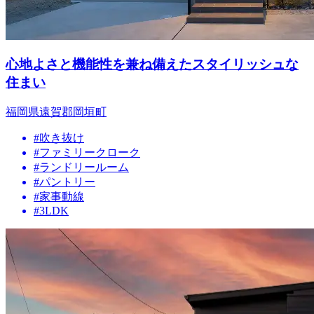
心地よさと機能性を兼ね備えたスタイリッシュな
住まい
福岡県遠賀郡岡垣町
#吹き抜け
#ファミリークローク
#ランドリールーム
#パントリー
#家事動線
#3LDK