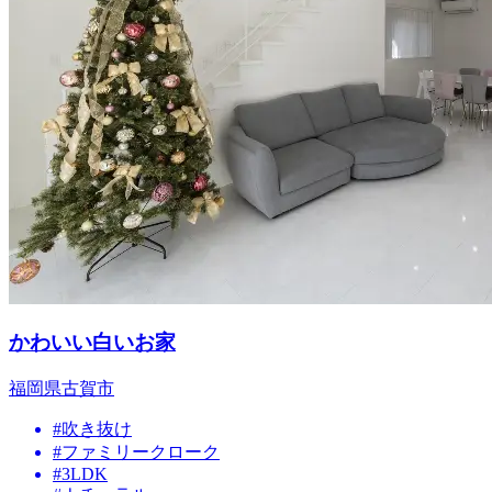
かわいい白いお家
福岡県古賀市
#吹き抜け
#ファミリークローク
#3LDK