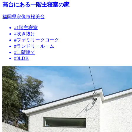
高台にある一階主寝室の家
福岡県宗像市桜美台
#1階主寝室
#吹き抜け
#ファミリークローク
#ランドリールーム
#二階建て
#3LDK