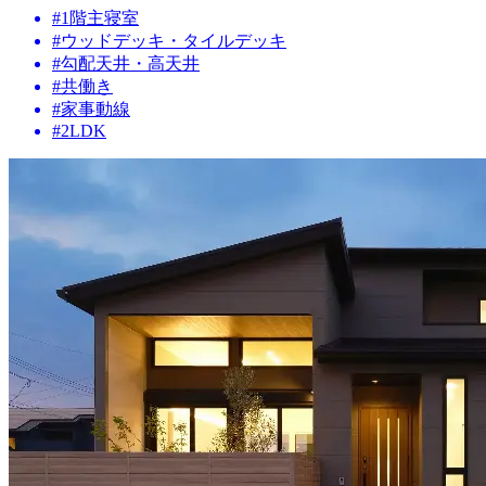
#1階主寝室
#ウッドデッキ・タイルデッキ
#勾配天井・高天井
#共働き
#家事動線
#2LDK