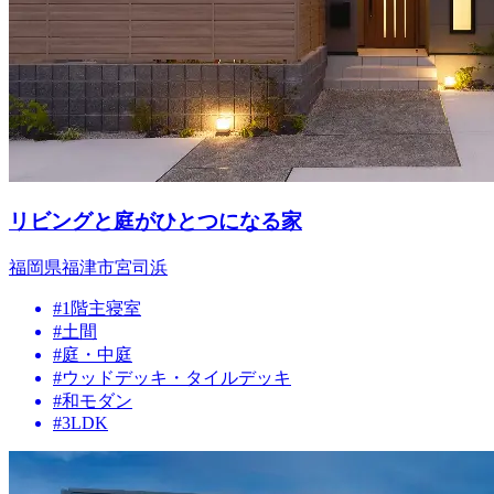
リビングと庭がひとつになる家
福岡県福津市宮司浜
#1階主寝室
#土間
#庭・中庭
#ウッドデッキ・タイルデッキ
#和モダン
#3LDK