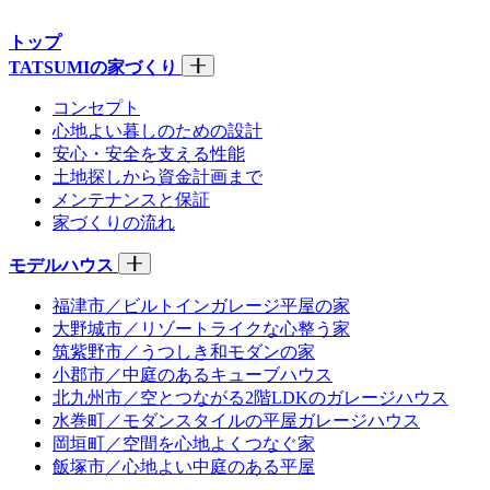
トップ
TATSUMIの家づくり
コンセプト
心地よい暮しのための設計
安心・安全を支える性能
土地探しから資金計画まで
メンテナンスと保証
家づくりの流れ
モデルハウス
福津市／ビルトインガレージ平屋の家
大野城市／リゾートライクな心整う家
筑紫野市／うつしき和モダンの家
小郡市／中庭のあるキューブハウス
北九州市／空とつながる2階LDKのガレージハウス
水巻町／モダンスタイルの平屋ガレージハウス
岡垣町／空間を心地よくつなぐ家
飯塚市／心地よい中庭のある平屋