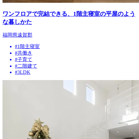
ワンフロアで完結できる、1階主寝室の平屋のよう
な暮しかた
福岡県遠賀郡
#1階主寝室
#共働き
#子育て
#二階建て
#3LDK