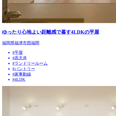
ゆったり心地よい距離感で暮す4LDKの平屋
福岡県福津市西福間
#平屋
#高天井
#ランドリールーム
#パントリー
#家事動線
#4LDK