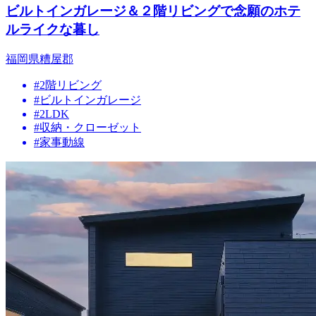
ビルトインガレージ＆２階リビングで念願のホテ
ルライクな暮し
福岡県糟屋郡
#2階リビング
#ビルトインガレージ
#2LDK
#収納・クローゼット
#家事動線