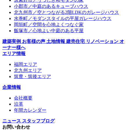
筑紫野市／うつしき和モダンの家
小郡市／中庭のあるキューブハウス
北九州市／空とつながる2階LDKのガレージハウス
水巻町／モダンスタイルの平屋ガレージハウス
岡垣町／空間を心地よくつなぐ家
飯塚市／心地よい中庭のある平屋
建築実例
お客様の声
土地情報
建売住宅
リノベーション
オ
ーナー様へ
エリア情報
福岡エリア
北九州エリア
筑豊・筑後エリア
企業情報
会社概要
沿革
年間カレンダー
ニュース
スタッフブログ
お問い合わせ