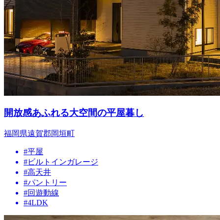
開放感あふれる大空間の平屋暮し
福岡県遠賀郡岡垣町
#平屋
#ビルトインガレージ
#高天井
#パントリー
#回遊動線
#4LDK