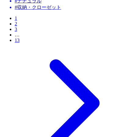
#ナチュラル
#収納・クローゼット
1
2
3
…
13