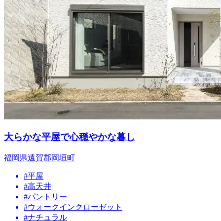
大らかな平屋で心穏やかな暮し
福岡県遠賀郡岡垣町
#平屋
#高天井
#パントリー
#ウォークインクローゼット
#ナチュラル