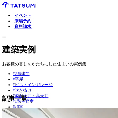
|
イベント
|
来場予約
|
資料請求
|
建築実例
お客様の暮しをかたちにした住まいの実例集
#2階建て
#平屋
#ビルトインガレージ
#吹き抜け
#勾配天井・高天井
記事一覧
#1階主寝室
#和室
#リビング階段
#2階リビング