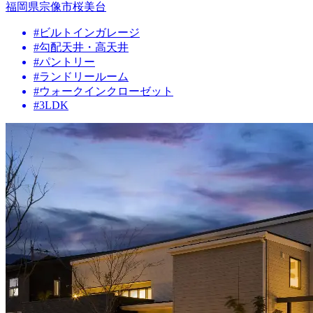
福岡県宗像市桜美台
#ビルトインガレージ
#勾配天井・高天井
#パントリー
#ランドリールーム
#ウォークインクローゼット
#3LDK