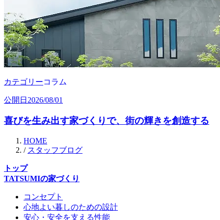
カテゴリー
コラム
公開日
2026/08/01
喜びを生み出す家づくりで、街の輝きを創造する
HOME
/
スタッフブログ
トップ
TATSUMIの家づくり
コンセプト
心地よい暮しのための設計
安心・安全を支える性能