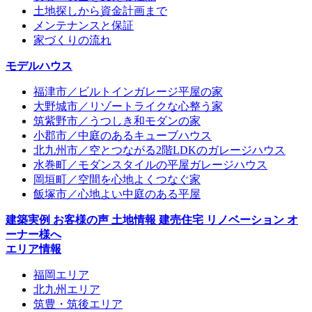
土地探しから資金計画まで
メンテナンスと保証
家づくりの流れ
モデルハウス
福津市／ビルトインガレージ平屋の家
大野城市／リゾートライクな心整う家
筑紫野市／うつしき和モダンの家
小郡市／中庭のあるキューブハウス
北九州市／空とつながる2階LDKのガレージハウス
水巻町／モダンスタイルの平屋ガレージハウス
岡垣町／空間を心地よくつなぐ家
飯塚市／心地よい中庭のある平屋
建築実例
お客様の声
土地情報
建売住宅
リノベーション
オ
ーナー様へ
エリア情報
福岡エリア
北九州エリア
筑豊・筑後エリア