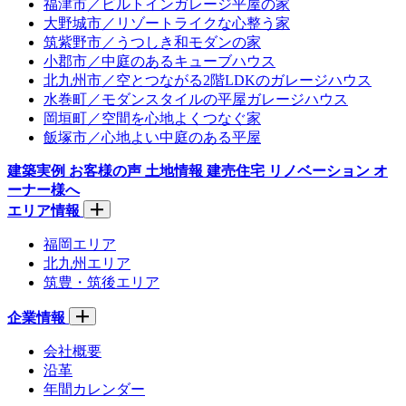
福津市／ビルトインガレージ平屋の家
大野城市／リゾートライクな心整う家
筑紫野市／うつしき和モダンの家
小郡市／中庭のあるキューブハウス
北九州市／空とつながる2階LDKのガレージハウス
水巻町／モダンスタイルの平屋ガレージハウス
岡垣町／空間を心地よくつなぐ家
飯塚市／心地よい中庭のある平屋
建築実例
お客様の声
土地情報
建売住宅
リノベーション
オ
ーナー様へ
エリア情報
福岡エリア
北九州エリア
筑豊・筑後エリア
企業情報
会社概要
沿革
年間カレンダー