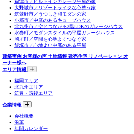
福津市／ビルトインガレージ平屋の家
大野城市／リゾートライクな心整う家
筑紫野市／うつしき和モダンの家
小郡市／中庭のあるキューブハウス
北九州市／空とつながる2階LDKのガレージハウス
水巻町／モダンスタイルの平屋ガレージハウス
岡垣町／空間を心地よくつなぐ家
飯塚市／心地よい中庭のある平屋
建築実例
お客様の声
土地情報
建売住宅
リノベーション
オ
ーナー様へ
エリア情報
福岡エリア
北九州エリア
筑豊・筑後エリア
企業情報
会社概要
沿革
年間カレンダー