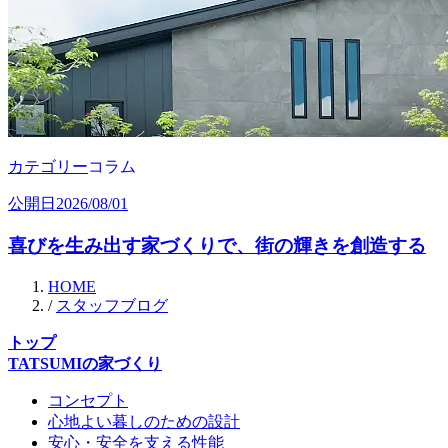
カテゴリー
コラム
公開日
2026/08/01
喜びを生み出す家づくりで、街の輝きを創造する
HOME
/
スタッフブログ
トップ
TATSUMIの家づくり
コンセプト
心地よい暮しのための設計
安心・安全を支える性能