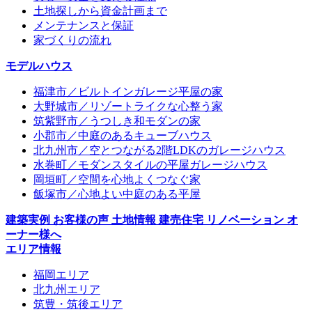
土地探しから資金計画まで
メンテナンスと保証
家づくりの流れ
モデルハウス
福津市／ビルトインガレージ平屋の家
大野城市／リゾートライクな心整う家
筑紫野市／うつしき和モダンの家
小郡市／中庭のあるキューブハウス
北九州市／空とつながる2階LDKのガレージハウス
水巻町／モダンスタイルの平屋ガレージハウス
岡垣町／空間を心地よくつなぐ家
飯塚市／心地よい中庭のある平屋
建築実例
お客様の声
土地情報
建売住宅
リノベーション
オ
ーナー様へ
エリア情報
福岡エリア
北九州エリア
筑豊・筑後エリア