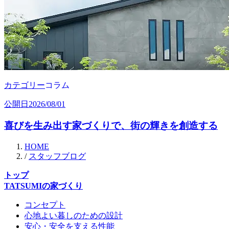
カテゴリー
コラム
公開日
2026/08/01
喜びを生み出す家づくりで、街の輝きを創造する
HOME
/
スタッフブログ
トップ
TATSUMIの家づくり
コンセプト
心地よい暮しのための設計
安心・安全を支える性能