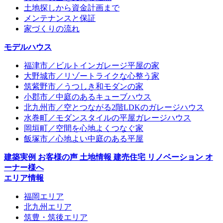
土地探しから資金計画まで
メンテナンスと保証
家づくりの流れ
モデルハウス
福津市／ビルトインガレージ平屋の家
大野城市／リゾートライクな心整う家
筑紫野市／うつしき和モダンの家
小郡市／中庭のあるキューブハウス
北九州市／空とつながる2階LDKのガレージハウス
水巻町／モダンスタイルの平屋ガレージハウス
岡垣町／空間を心地よくつなぐ家
飯塚市／心地よい中庭のある平屋
建築実例
お客様の声
土地情報
建売住宅
リノベーション
オ
ーナー様へ
エリア情報
福岡エリア
北九州エリア
筑豊・筑後エリア