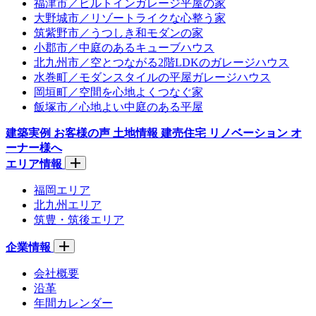
福津市／ビルトインガレージ平屋の家
大野城市／リゾートライクな心整う家
筑紫野市／うつしき和モダンの家
小郡市／中庭のあるキューブハウス
北九州市／空とつながる2階LDKのガレージハウス
水巻町／モダンスタイルの平屋ガレージハウス
岡垣町／空間を心地よくつなぐ家
飯塚市／心地よい中庭のある平屋
建築実例
お客様の声
土地情報
建売住宅
リノベーション
オ
ーナー様へ
エリア情報
福岡エリア
北九州エリア
筑豊・筑後エリア
企業情報
会社概要
沿革
年間カレンダー