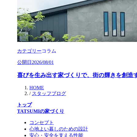
カテゴリー
コラム
公開日
2026/08/01
喜びを生み出す家づくりで、街の輝きを創造
HOME
/
スタッフブログ
トップ
TATSUMIの家づくり
コンセプト
心地よい暮しのための設計
安心・安全を支える性能