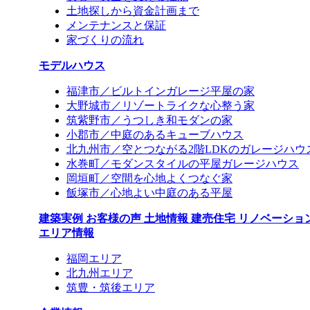
土地探しから資金計画まで
メンテナンスと保証
家づくりの流れ
モデルハウス
福津市／ビルトインガレージ平屋の家
大野城市／リゾートライクな心整う家
筑紫野市／うつしき和モダンの家
小郡市／中庭のあるキューブハウス
北九州市／空とつながる2階LDKのガレージハウ
水巻町／モダンスタイルの平屋ガレージハウス
岡垣町／空間を心地よくつなぐ家
飯塚市／心地よい中庭のある平屋
建築実例
お客様の声
土地情報
建売住宅
リノベーショ
エリア情報
福岡エリア
北九州エリア
筑豊・筑後エリア