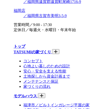
／福岡県遠賀郡遠賀町尾崎1716-9
福岡店
／福岡県古賀市美明3-5-9
営業時間／9:00 - 17:30
定休日／毎週火・水曜日・年末年始
トップ
TATSUMIの家づくり
コンセプト
心地よい暮しのための設計
安心・安全を支える性能
土地探しから資金計画まで
メンテナンスと保証
家づくりの流れ
モデルハウス
福津市／ビルトインガレージ平屋の家