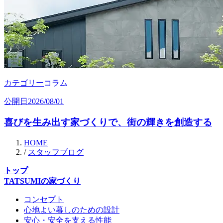
カテゴリー
コラム
公開日
2026/08/01
喜びを生み出す家づくりで、街の輝きを創造する
HOME
/
スタッフブログ
トップ
TATSUMIの家づくり
コンセプト
心地よい暮しのための設計
安心・安全を支える性能