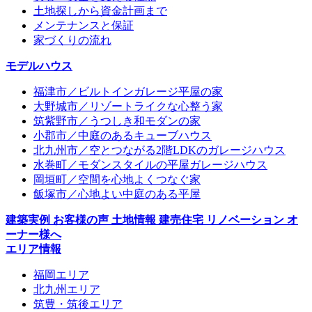
土地探しから資金計画まで
メンテナンスと保証
家づくりの流れ
モデルハウス
福津市／ビルトインガレージ平屋の家
大野城市／リゾートライクな心整う家
筑紫野市／うつしき和モダンの家
小郡市／中庭のあるキューブハウス
北九州市／空とつながる2階LDKのガレージハウス
水巻町／モダンスタイルの平屋ガレージハウス
岡垣町／空間を心地よくつなぐ家
飯塚市／心地よい中庭のある平屋
建築実例
お客様の声
土地情報
建売住宅
リノベーション
オ
ーナー様へ
エリア情報
福岡エリア
北九州エリア
筑豊・筑後エリア