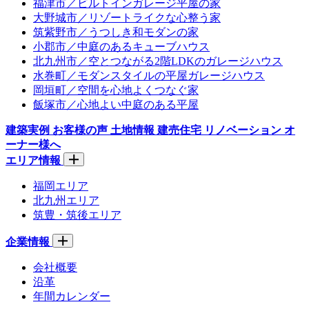
福津市／ビルトインガレージ平屋の家
大野城市／リゾートライクな心整う家
筑紫野市／うつしき和モダンの家
小郡市／中庭のあるキューブハウス
北九州市／空とつながる2階LDKのガレージハウス
水巻町／モダンスタイルの平屋ガレージハウス
岡垣町／空間を心地よくつなぐ家
飯塚市／心地よい中庭のある平屋
建築実例
お客様の声
土地情報
建売住宅
リノベーション
オ
ーナー様へ
エリア情報
福岡エリア
北九州エリア
筑豊・筑後エリア
企業情報
会社概要
沿革
年間カレンダー