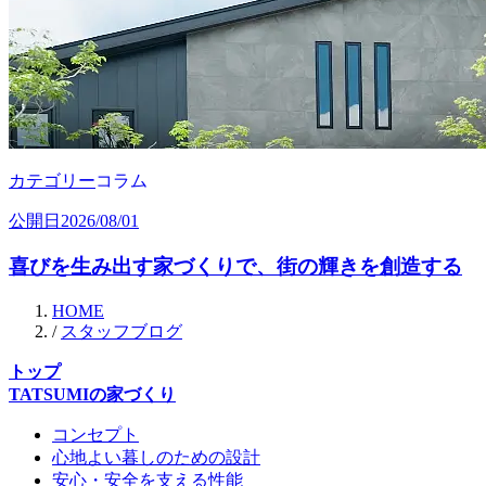
カテゴリー
コラム
公開日
2026/08/01
喜びを生み出す家づくりで、街の輝きを創造する
HOME
/
スタッフブログ
トップ
TATSUMIの家づくり
コンセプト
心地よい暮しのための設計
安心・安全を支える性能