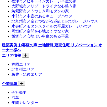
福津市／ビルトインガレージ平屋の家
大野城市／リゾートライクな心整う家
筑紫野市／うつしき和モダンの家
小郡市／中庭のあるキューブハウス
北九州市／空とつながる2階LDKのガレージハウス
水巻町／モダンスタイルの平屋ガレージハウス
岡垣町／空間を心地よくつなぐ家
飯塚市／心地よい中庭のある平屋
建築実例
お客様の声
土地情報
建売住宅
リノベーション
オ
ーナー様へ
エリア情報
福岡エリア
北九州エリア
筑豊・筑後エリア
企業情報
会社概要
沿革
年間カレンダー