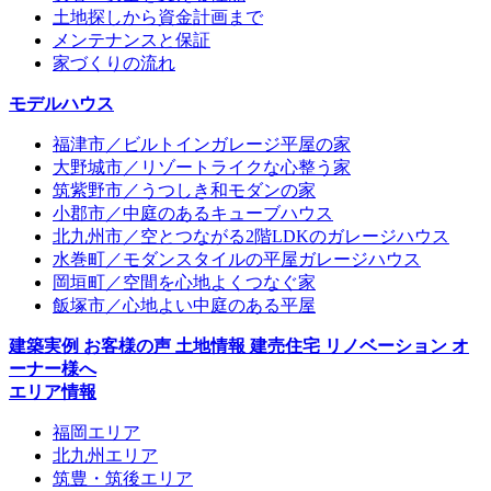
土地探しから資金計画まで
メンテナンスと保証
家づくりの流れ
モデルハウス
福津市／ビルトインガレージ平屋の家
大野城市／リゾートライクな心整う家
筑紫野市／うつしき和モダンの家
小郡市／中庭のあるキューブハウス
北九州市／空とつながる2階LDKのガレージハウス
水巻町／モダンスタイルの平屋ガレージハウス
岡垣町／空間を心地よくつなぐ家
飯塚市／心地よい中庭のある平屋
建築実例
お客様の声
土地情報
建売住宅
リノベーション
オ
ーナー様へ
エリア情報
福岡エリア
北九州エリア
筑豊・筑後エリア