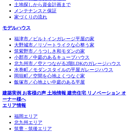
土地探しから資金計画まで
メンテナンスと保証
家づくりの流れ
モデルハウス
福津市／ビルトインガレージ平屋の家
大野城市／リゾートライクな心整う家
筑紫野市／うつしき和モダンの家
小郡市／中庭のあるキューブハウス
北九州市／空とつながる2階LDKのガレージハウス
水巻町／モダンスタイルの平屋ガレージハウス
岡垣町／空間を心地よくつなぐ家
飯塚市／心地よい中庭のある平屋
建築実例
お客様の声
土地情報
建売住宅
リノベーション
オ
ーナー様へ
エリア情報
福岡エリア
北九州エリア
筑豊・筑後エリア