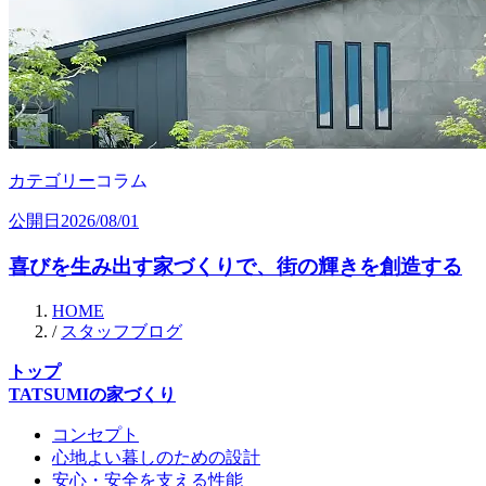
カテゴリー
コラム
公開日
2026/08/01
喜びを生み出す家づくりで、街の輝きを創造する
HOME
/
スタッフブログ
トップ
TATSUMIの家づくり
コンセプト
心地よい暮しのための設計
安心・安全を支える性能