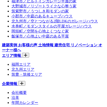
福津市／ビルトインガレージ平屋の家
大野城市／リゾートライクな心整う家
筑紫野市／うつしき和モダンの家
小郡市／中庭のあるキューブハウス
北九州市／空とつながる2階LDKのガレージハウス
水巻町／モダンスタイルの平屋ガレージハウス
岡垣町／空間を心地よくつなぐ家
飯塚市／心地よい中庭のある平屋
建築実例
お客様の声
土地情報
建売住宅
リノベーション
オ
ーナー様へ
エリア情報
福岡エリア
北九州エリア
筑豊・筑後エリア
企業情報
会社概要
沿革
年間カレンダー