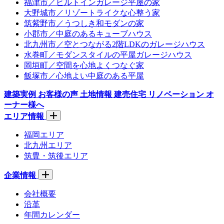
福津市／ビルトインガレージ平屋の家
大野城市／リゾートライクな心整う家
筑紫野市／うつしき和モダンの家
小郡市／中庭のあるキューブハウス
北九州市／空とつながる2階LDKのガレージハウス
水巻町／モダンスタイルの平屋ガレージハウス
岡垣町／空間を心地よくつなぐ家
飯塚市／心地よい中庭のある平屋
建築実例
お客様の声
土地情報
建売住宅
リノベーション
オ
ーナー様へ
エリア情報
福岡エリア
北九州エリア
筑豊・筑後エリア
企業情報
会社概要
沿革
年間カレンダー