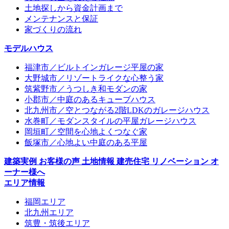
土地探しから資金計画まで
メンテナンスと保証
家づくりの流れ
モデルハウス
福津市／ビルトインガレージ平屋の家
大野城市／リゾートライクな心整う家
筑紫野市／うつしき和モダンの家
小郡市／中庭のあるキューブハウス
北九州市／空とつながる2階LDKのガレージハウス
水巻町／モダンスタイルの平屋ガレージハウス
岡垣町／空間を心地よくつなぐ家
飯塚市／心地よい中庭のある平屋
建築実例
お客様の声
土地情報
建売住宅
リノベーション
オ
ーナー様へ
エリア情報
福岡エリア
北九州エリア
筑豊・筑後エリア