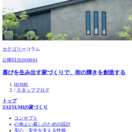
カテゴリー
コラム
公開日
2026/08/01
喜びを生み出す家づくりで、街の輝きを創造する
HOME
/
スタッフブログ
トップ
TATSUMIの家づくり
コンセプト
心地よい暮しのための設計
安心・安全を支える性能