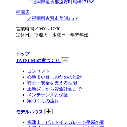
／福岡県遠賀郡遠賀町尾崎1716-9
福岡店
／福岡県古賀市美明3-5-9
営業時間／9:00 - 17:30
定休日／毎週火・水曜日・年末年始
トップ
TATSUMIの家づくり
コンセプト
心地よい暮しのための設計
安心・安全を支える性能
土地探しから資金計画まで
メンテナンスと保証
家づくりの流れ
モデルハウス
福津市／ビルトインガレージ平屋の家