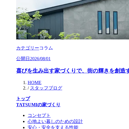
カテゴリー
コラム
公開日
2026/08/01
喜びを生み出す家づくりで、街の輝きを創造
HOME
/
スタッフブログ
トップ
TATSUMIの家づくり
コンセプト
心地よい暮しのための設計
安心・安全を支える性能