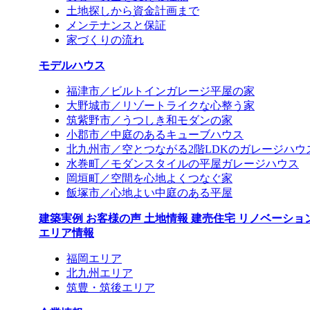
土地探しから資金計画まで
メンテナンスと保証
家づくりの流れ
モデルハウス
福津市／ビルトインガレージ平屋の家
大野城市／リゾートライクな心整う家
筑紫野市／うつしき和モダンの家
小郡市／中庭のあるキューブハウス
北九州市／空とつながる2階LDKのガレージハウ
水巻町／モダンスタイルの平屋ガレージハウス
岡垣町／空間を心地よくつなぐ家
飯塚市／心地よい中庭のある平屋
建築実例
お客様の声
土地情報
建売住宅
リノベーショ
エリア情報
福岡エリア
北九州エリア
筑豊・筑後エリア