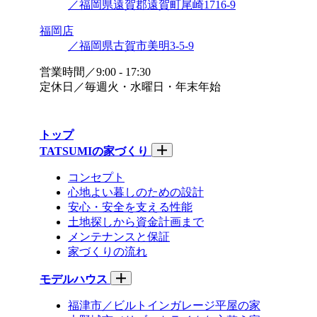
／福岡県遠賀郡遠賀町尾崎1716-9
福岡店
／福岡県古賀市美明3-5-9
営業時間／9:00 - 17:30
定休日／毎週火・水曜日・年末年始
トップ
TATSUMIの家づくり
コンセプト
心地よい暮しのための設計
安心・安全を支える性能
土地探しから資金計画まで
メンテナンスと保証
家づくりの流れ
モデルハウス
福津市／ビルトインガレージ平屋の家