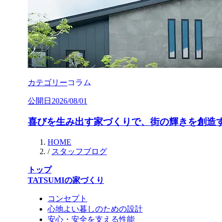
カテゴリー
コラム
公開日
2026/08/01
喜びを生み出す家づくりで、街の輝きを創造
HOME
/
スタッフブログ
トップ
TATSUMIの家づくり
コンセプト
心地よい暮しのための設計
安心・安全を支える性能