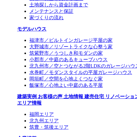
土地探しから資金計画まで
メンテナンスと保証
家づくりの流れ
モデルハウス
福津市／ビルトインガレージ平屋の家
大野城市／リゾートライクな心整う家
筑紫野市／うつしき和モダンの家
小郡市／中庭のあるキューブハウス
北九州市／空とつながる2階LDKのガレージハウ
水巻町／モダンスタイルの平屋ガレージハウス
岡垣町／空間を心地よくつなぐ家
飯塚市／心地よい中庭のある平屋
建築実例
お客様の声
土地情報
建売住宅
リノベーショ
エリア情報
福岡エリア
北九州エリア
筑豊・筑後エリア