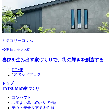
カテゴリー
コラム
公開日
2026/08/01
喜びを生み出す家づくりで、街の輝きを創造する
HOME
/
スタッフブログ
トップ
TATSUMIの家づくり
コンセプト
心地よい暮しのための設計
安心・安全を支える性能