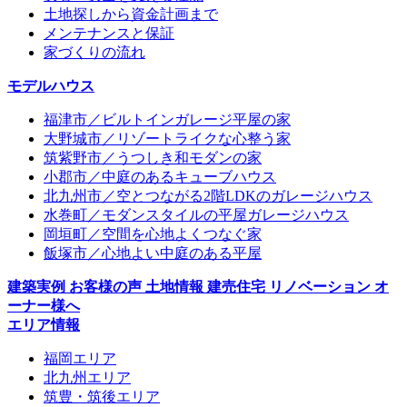
土地探しから資金計画まで
メンテナンスと保証
家づくりの流れ
モデルハウス
福津市／ビルトインガレージ平屋の家
大野城市／リゾートライクな心整う家
筑紫野市／うつしき和モダンの家
小郡市／中庭のあるキューブハウス
北九州市／空とつながる2階LDKのガレージハウス
水巻町／モダンスタイルの平屋ガレージハウス
岡垣町／空間を心地よくつなぐ家
飯塚市／心地よい中庭のある平屋
建築実例
お客様の声
土地情報
建売住宅
リノベーション
オ
ーナー様へ
エリア情報
福岡エリア
北九州エリア
筑豊・筑後エリア