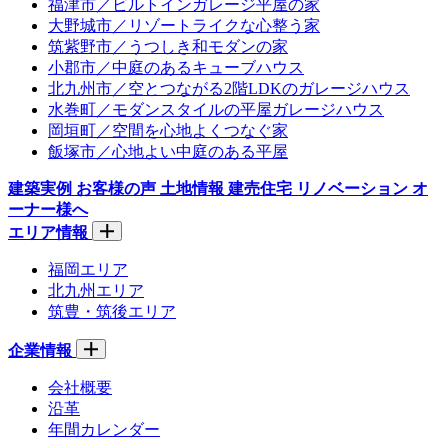
福津市／ビルトインガレージ平屋の家
大野城市／リゾートライクな心整う家
筑紫野市／うつしき和モダンの家
小郡市／中庭のあるキューブハウス
北九州市／空とつながる2階LDKのガレージハウス
水巻町／モダンスタイルの平屋ガレージハウス
岡垣町／空間を心地よくつなぐ家
飯塚市／心地よい中庭のある平屋
建築実例
お客様の声
土地情報
建売住宅
リノベーション
オ
ーナー様へ
エリア情報
福岡エリア
北九州エリア
筑豊・筑後エリア
企業情報
会社概要
沿革
年間カレンダー