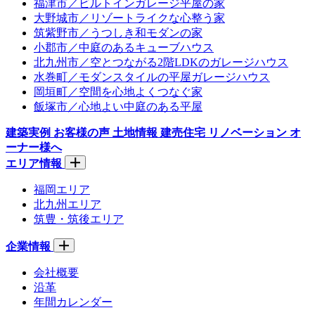
福津市／ビルトインガレージ平屋の家
大野城市／リゾートライクな心整う家
筑紫野市／うつしき和モダンの家
小郡市／中庭のあるキューブハウス
北九州市／空とつながる2階LDKのガレージハウス
水巻町／モダンスタイルの平屋ガレージハウス
岡垣町／空間を心地よくつなぐ家
飯塚市／心地よい中庭のある平屋
建築実例
お客様の声
土地情報
建売住宅
リノベーション
オ
ーナー様へ
エリア情報
福岡エリア
北九州エリア
筑豊・筑後エリア
企業情報
会社概要
沿革
年間カレンダー