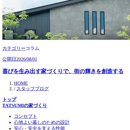
カテゴリー
コラム
公開日
2026/08/01
喜びを生み出す家づくりで、街の輝きを創造する
HOME
/
スタッフブログ
トップ
TATSUMIの家づくり
コンセプト
心地よい暮しのための設計
安心・安全を支える性能