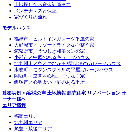
土地探しから資金計画まで
メンテナンスと保証
家づくりの流れ
モデルハウス
福津市／ビルトインガレージ平屋の家
大野城市／リゾートライクな心整う家
筑紫野市／うつしき和モダンの家
小郡市／中庭のあるキューブハウス
北九州市／空とつながる2階LDKのガレージハウス
水巻町／モダンスタイルの平屋ガレージハウス
岡垣町／空間を心地よくつなぐ家
飯塚市／心地よい中庭のある平屋
建築実例
お客様の声
土地情報
建売住宅
リノベーション
オ
ーナー様へ
エリア情報
福岡エリア
北九州エリア
筑豊・筑後エリア