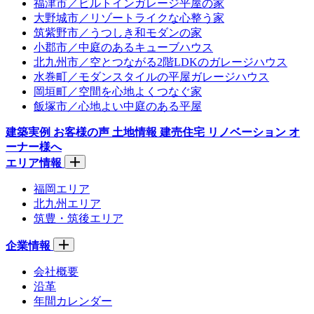
福津市／ビルトインガレージ平屋の家
大野城市／リゾートライクな心整う家
筑紫野市／うつしき和モダンの家
小郡市／中庭のあるキューブハウス
北九州市／空とつながる2階LDKのガレージハウス
水巻町／モダンスタイルの平屋ガレージハウス
岡垣町／空間を心地よくつなぐ家
飯塚市／心地よい中庭のある平屋
建築実例
お客様の声
土地情報
建売住宅
リノベーション
オ
ーナー様へ
エリア情報
福岡エリア
北九州エリア
筑豊・筑後エリア
企業情報
会社概要
沿革
年間カレンダー