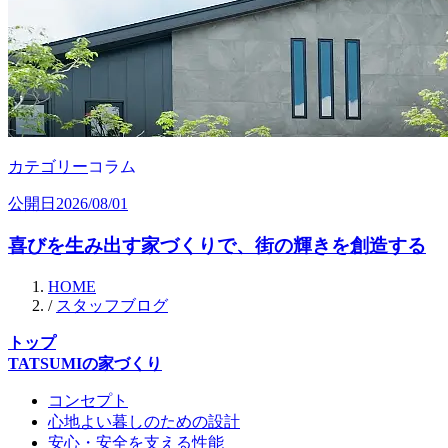
カテゴリー
コラム
公開日
2026/08/01
喜びを生み出す家づくりで、街の輝きを創造する
HOME
/
スタッフブログ
トップ
TATSUMIの家づくり
コンセプト
心地よい暮しのための設計
安心・安全を支える性能