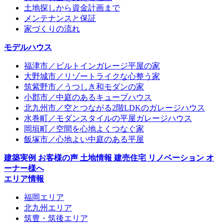
土地探しから資金計画まで
メンテナンスと保証
家づくりの流れ
モデルハウス
福津市／ビルトインガレージ平屋の家
大野城市／リゾートライクな心整う家
筑紫野市／うつしき和モダンの家
小郡市／中庭のあるキューブハウス
北九州市／空とつながる2階LDKのガレージハウス
水巻町／モダンスタイルの平屋ガレージハウス
岡垣町／空間を心地よくつなぐ家
飯塚市／心地よい中庭のある平屋
建築実例
お客様の声
土地情報
建売住宅
リノベーション
オ
ーナー様へ
エリア情報
福岡エリア
北九州エリア
筑豊・筑後エリア