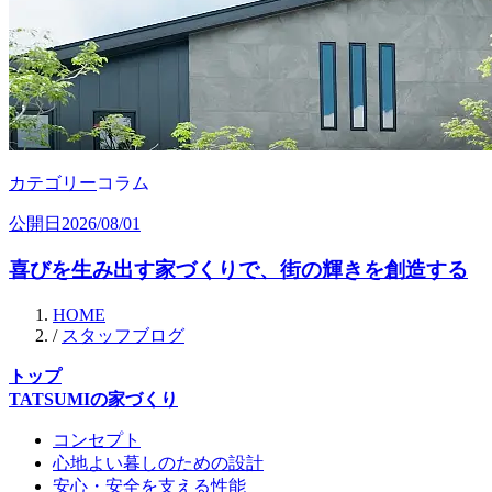
カテゴリー
コラム
公開日
2026/08/01
喜びを生み出す家づくりで、街の輝きを創造する
HOME
/
スタッフブログ
トップ
TATSUMIの家づくり
コンセプト
心地よい暮しのための設計
安心・安全を支える性能