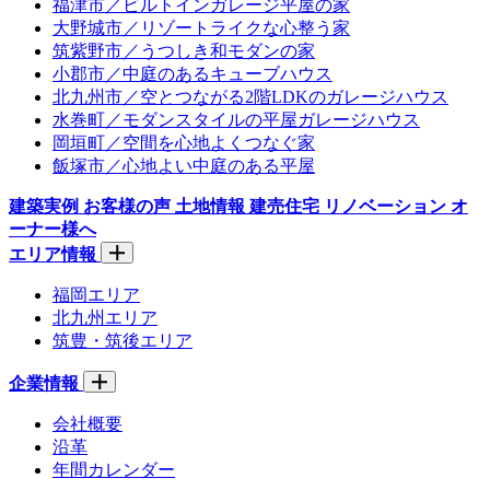
福津市／ビルトインガレージ平屋の家
大野城市／リゾートライクな心整う家
筑紫野市／うつしき和モダンの家
小郡市／中庭のあるキューブハウス
北九州市／空とつながる2階LDKのガレージハウス
水巻町／モダンスタイルの平屋ガレージハウス
岡垣町／空間を心地よくつなぐ家
飯塚市／心地よい中庭のある平屋
建築実例
お客様の声
土地情報
建売住宅
リノベーション
オ
ーナー様へ
エリア情報
福岡エリア
北九州エリア
筑豊・筑後エリア
企業情報
会社概要
沿革
年間カレンダー