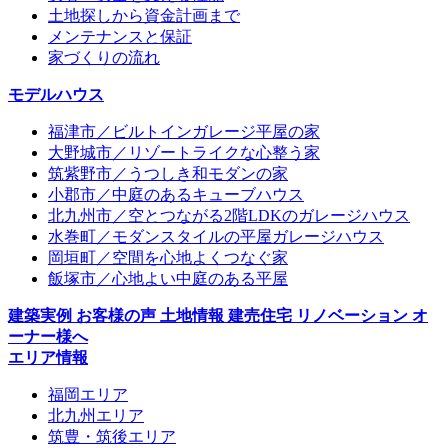
土地探しから資金計画まで
メンテナンスと保証
家づくりの流れ
モデルハウス
福津市／ビルトインガレージ平屋の家
大野城市／リゾートライクな心整う家
筑紫野市／うつしき和モダンの家
小郡市／中庭のあるキューブハウス
北九州市／空とつながる2階LDKのガレージハウス
水巻町／モダンスタイルの平屋ガレージハウス
岡垣町／空間を心地よくつなぐ家
飯塚市／心地よい中庭のある平屋
建築実例
お客様の声
土地情報
建売住宅
リノベーション
オ
ーナー様へ
エリア情報
福岡エリア
北九州エリア
筑豊・筑後エリア